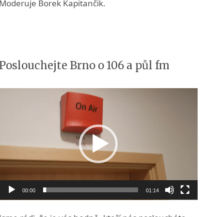
Moderuje Borek Kapitančik.
Poslouchejte Brno o 106 a půl fm
Video
přehrávač
00:00
01:14