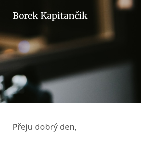
Přeskočit
na
Borek Kapitančik
obsah
po
Přeju dobrý den,