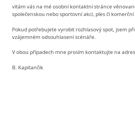
vítám vás na mé osobní kontaktní stránce věnovan
společenskou nebo sportovní akci, ples či komerční
Pokud potřebujete vyrobit rozhlasový spot, jsem př
vzájemném odsouhlasení scénáře.
V obou případech mne prosím kontaktujte na adre
B. Kapitančik