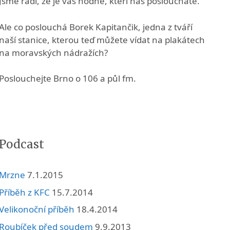
Jsme rádi, že je vás hodně, kteří nás posloucháte.
Ale co poslouchá Borek Kapitančik, jedna z tváří
naší stanice, kterou teď můžete vídat na plakátech
na moravských nádražích?
Poslouchejte Brno o 106 a půl fm.
Podcast
Mrzne
7.1.2015
Příběh z KFC
15.7.2014
Velikonoční příběh
18.4.2014
Roubíček před soudem
9.9.2013