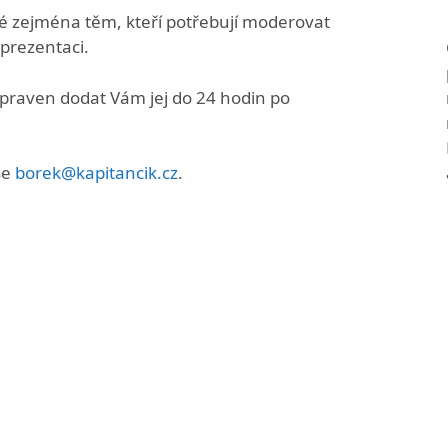
é zejména těm, kteří potřebují moderovat
 prezentaci.
ipraven dodat Vám jej do 24 hodin po
se
borek@kapitancik.cz
.