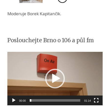
Moderuje Borek Kapitančik.
Poslouchejte Brno o 106 a půl fm
Video
přehrávač
00:00
01:14