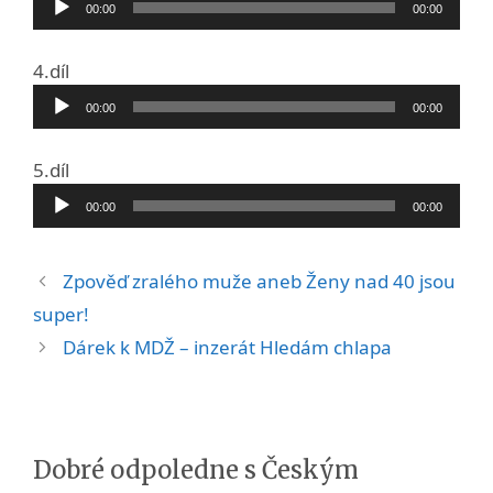
00:00
00:00
Audio
4.díl
přehrávač
00:00
00:00
Audio
5.díl
přehrávač
00:00
00:00
Zpověď zralého muže aneb Ženy nad 40 jsou
super!
Dárek k MDŽ – inzerát Hledám chlapa
Dobré odpoledne s Českým