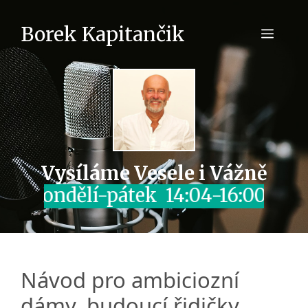
Přeskočit
na
Borek Kapitančik
Men
obsah
Vysíláme Vesele i Vážně
pondělí-pátek 14:04-16:00
Návod pro ambiciozní
dámy, budoucí řidičky