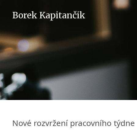
Přeskočit
na
Borek Kapitančik
obsah
Nové rozvržení pracovního týdne