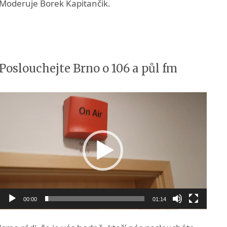
Moderuje Borek Kapitančik.
Poslouchejte Brno o 106 a půl fm
Video
přehrávač
00:00
01:14