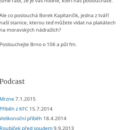
Jsme rádi, že je vás hodně, kteří nás posloucháte.
Ale co poslouchá Borek Kapitančik, jedna z tváří
naší stanice, kterou teď můžete vídat na plakátech
na moravských nádražích?
Poslouchejte Brno o 106 a půl fm.
Podcast
Mrzne
7.1.2015
Příběh z KFC
15.7.2014
Velikonoční příběh
18.4.2014
Roubíček před soudem
9.9.2013