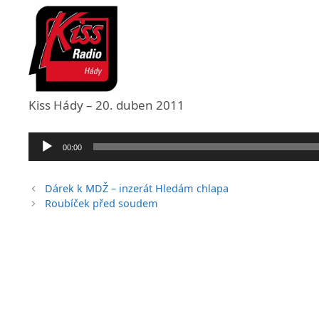
Kiss Hády – 20. duben 2011
Audio
00:00
přehrávač
Dárek k MDŽ – inzerát Hledám chlapa
Roubíček před soudem